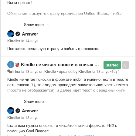
Всем привет!
Обозначил в акаунте страну проживания United States, чтобы
покупать всякое, доступное только для Штатов. На второй день
пришло письмо "To continue purchasing titles available for the
Show more →
United States, please send a copy of your valid government-issued
Answer
identity card, passport, or a utility bill received within the previous 90
days to our secure fax line".
Kindler
fa 14 anys
Поставить реальную страну и забыть о плюшках.
Кто-нибудь сталкивался с этим? Какие есть идеи, как
выкрутиться?
Kindle не читает сноски в книгах формата mobi
Started
0
Irina
fa 13 anys
en
Kindle
•
updated by
Kindler
fa 13 anys
•
1
Kindle не читает сноски в формате mobi, а именно, если в тексте
есть сноска {1}, то следом пропадает значительная часть текста
(просто не отображается), и далее идет текст с середины книги.
И так все книги, где есть сноски. В mobi как конвертировала с
помощью калибри, так и напрямую скачивала с флибусты, итог
Show more →
тот же. Посоветуйте, пожалуйста, что можно сделать?
Answer
Kindler
fa 13 anys
Если вам нужны сноски, то читайте книги в формате FB2 с
помощью Cool Reader: