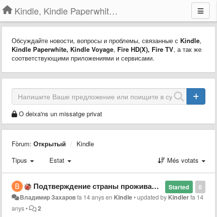
Kindle, Kindle Paperwhite, Kindle Voyage
Обсуждайте новости, вопросы и проблемы, связанные с
Kindle
,
Kindle Paperwhite,
Kindle Voyage
,
Fire HD(X)
,
Fire TV
, а так же
соответствующими приложениями и сервисами.
O deixa'ns un missatge privat
Fòrum:
Открытый
Kindle
Tipus
Estat
Més votats
Подтверждение страны проживания
Started
0
Владимир Захаров
fa 14 anys
en
Kindle
•
updated by
Kindler
fa 14
anys
•
2