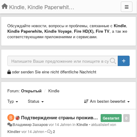
Kindle, Kindle Paperwhite, Kindle Voyage
Обсуждайте новости, вопросы и проблемы, связанные с
Kindle
,
Kindle Paperwhite,
Kindle Voyage
,
Fire HD(X)
,
Fire TV
, а так же
соответствующими приложениями и сервисами.
oder senden Sie eine nicht öffentliche Nachricht
Forum:
Открытый
Kindle
Typ
Status
Am besten bewertet
Подтверждение страны проживания
Gestartet
0
Владимир Захаров
vor 14 Jahren
in
Kindle
•
aktualisiert von
Kindler
vor 14 Jahren
•
2