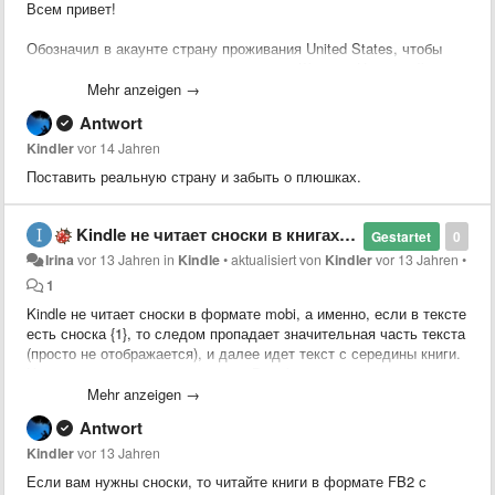
Всем привет!
Обозначил в акаунте страну проживания United States, чтобы
покупать всякое, доступное только для Штатов. На второй день
пришло письмо "To continue purchasing titles available for the
Mehr anzeigen →
United States, please send a copy of your valid government-issued
Antwort
identity card, passport, or a utility bill received within the previous 90
days to our secure fax line".
Kindler
vor 14 Jahren
Поставить реальную страну и забыть о плюшках.
Кто-нибудь сталкивался с этим? Какие есть идеи, как
выкрутиться?
Kindle не читает сноски в книгах формата mobi
Gestartet
0
Irina
vor 13 Jahren
in
Kindle
•
aktualisiert von
Kindler
vor 13 Jahren
•
1
Kindle не читает сноски в формате mobi, а именно, если в тексте
есть сноска {1}, то следом пропадает значительная часть текста
(просто не отображается), и далее идет текст с середины книги.
И так все книги, где есть сноски. В mobi как конвертировала с
помощью калибри, так и напрямую скачивала с флибусты, итог
Mehr anzeigen →
тот же. Посоветуйте, пожалуйста, что можно сделать?
Antwort
Kindler
vor 13 Jahren
Если вам нужны сноски, то читайте книги в формате FB2 с