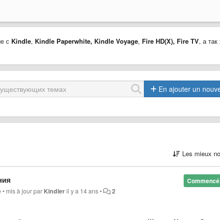
ые с
Kindle
,
Kindle Paperwhite,
Kindle Voyage
,
Fire HD(X)
,
Fire TV
, а так
En ajouter un nouv
Les mieux no
ния
Commencé
e
•
mis à jour par
Kindler
il y a 14 ans
•
2