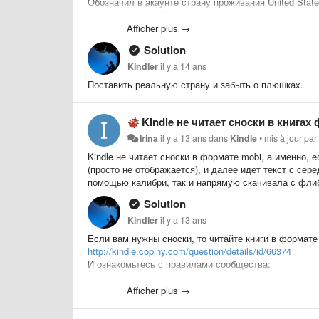
Обозначил в акаунте страну проживания United State
пришло письмо "To continue purchasing titles available 
card, passport, or a utility bill received within the previ
Afficher plus →
Solution
Кто-нибудь сталкивался с этим? Какие есть идеи, к
Kindler
il y a 14 ans
Поставить реальную страну и забыть о плюшках.
Kindle не читает сноски в книгах
Irina
il y a 13 ans
dans
Kindle
•
mis à jour pa
Kindle не читает сноски в формате mobi, а именно, е
(просто не отображается), и далее идет текст с сере
помощью калибри, так и напрямую скачивала с флиб
Solution
Kindler
il y a 13 ans
Если вам нужны сноски, то читайте книги в формате
http://kindle.copiny.com/question/details/id/66374
И ознакомьтесь с правилами сообщества:
http://kindle.copiny.com/idea/details/id/55975
Afficher plus →