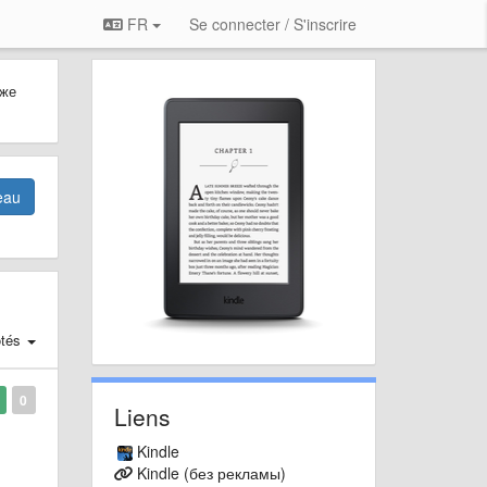
FR
Se connecter / S'inscrire
 же
eau
tés
0
Liens
Kindle
Kindle (без рекламы)