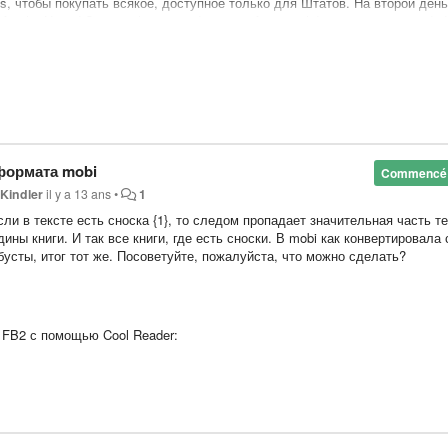
s, чтобы покупать всякое, доступное только для Штатов. На второй день
for the United States, please send a copy of your valid government-issued id
ous 90 days to our secure fax line".
ак выкрутиться?
 формата mobi
Commencé
r
Kindler
il y a 13 ans
•
1
сли в тексте есть сноска {1}, то следом пропадает значительная часть т
дины книги. И так все книги, где есть сноски. В mobi как конвертировала 
усты, итог тот же. Посоветуйте, пожалуйста, что можно сделать?
 FB2 с помощью Cool Reader: