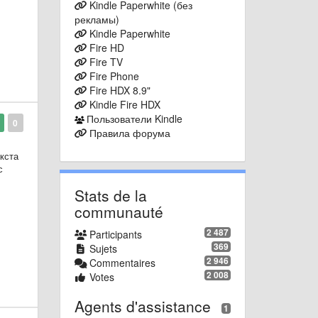
Kindle Paperwhite (без
entity
рекламы)
Kindle Paperwhite
Fire HD
Fire TV
Fire Phone
Fire HDX 8.9"
Kindle Fire HDX
Пользователи Kindle
0
Правила форума
екста
с
Stats de la
communauté
2 487
Participants
369
Sujets
2 946
Commentaires
2 008
Votes
Agents d'assistance
1