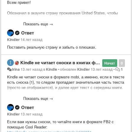
Всем привет!
Обозначил в акаунте страну проживания United States, чтобы
покупать всякое, доступное только для Штатов. На второй день
пришло письмо "To continue purchasing titles available for the
Показать еще →
United States, please send a copy of your valid government-issued
Ответ
identity card, passport, or a utility bill received within the previous 90
days to our secure fax line".
Kindler
14 лет назад
Поставить реальную страну и забыть о плюшках.
Кто-нибудь сталкивался с этим? Какие есть идеи, как
выкрутиться?
Kindle не читает сноски в книгах формата mobi
Начат
0
Irina
13 лет назад
в
Kindle
•
обновлен
Kindler
13 лет назад
•
1
Kindle не читает сноски в формате mobi, а именно, если в тексте
есть сноска {1}, то следом пропадает значительная часть текста
(просто не отображается), и далее идет текст с середины книги.
И так все книги, где есть сноски. В mobi как конвертировала с
помощью калибри, так и напрямую скачивала с флибусты, итог
Показать еще →
тот же. Посоветуйте, пожалуйста, что можно сделать?
Ответ
Kindler
13 лет назад
Если вам нужны сноски, то читайте книги в формате FB2 с
помощью Cool Reader: