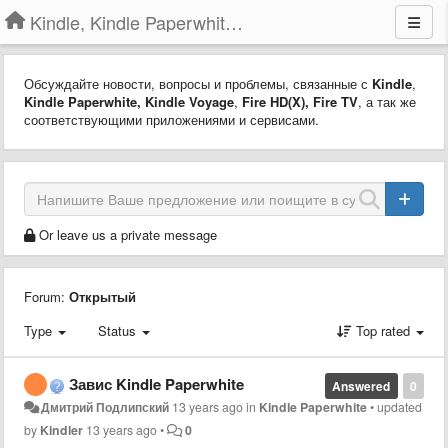
Kindle, Kindle Paperwhite, Kindle Voyage
Обсуждайте новости, вопросы и проблемы, связанные с
Kindle
,
Kindle Paperwhite,
Kindle Voyage
,
Fire HD(X)
,
Fire TV
, а так же
соответствующими приложениями и сервисами.
Or leave us a private message
Forum:
Открытый
Type
Status
Top rated
Завис Kindle Paperwhite
Answered
0
Дмитрий Подлипский
13 years ago
in
Kindle Paperwhite
•
updated
by
Kindler
13 years ago
•
0