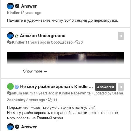
Answer
Kindler
13 years ago
Нажмите и удерживайте кнопку 30-40 секунд до перезагрузки.
Amazon Underground
0
Kindler
11 years ago
in
Сообщество
•
0
Show more →
Не могу разблокировать Kindle Paperwhite.
Answered
0
shum shum
14 years ago
in
Kindle Paperwhite
•
updated by
Sasha
Zashkolny
3 years ago
•
11
Подскажите, может кто уже с таким столкнулся?
Не могу разблокировать с экранной заставки - естественно не
могу попасть на Главный экран.
Answer