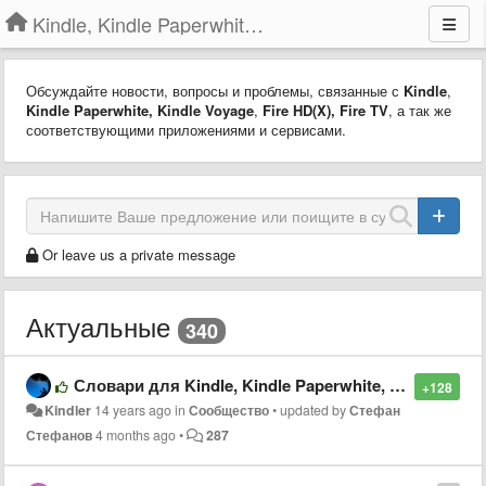
Kindle, Kindle Paperwhite, Kindle Voyage
Обсуждайте новости, вопросы и проблемы, связанные с
Kindle
,
Kindle Paperwhite,
Kindle Voyage
,
Fire HD(X)
,
Fire TV
, а так же
соответствующими приложениями и сервисами.
Or leave us a private message
Актуальные
340
Словари для Kindle, Kindle Paperwhite, Kindle Keyboard
+128
Kindler
14 years ago
in
Сообщество
•
updated by
Стефан
Стефанов
4 months ago
•
287