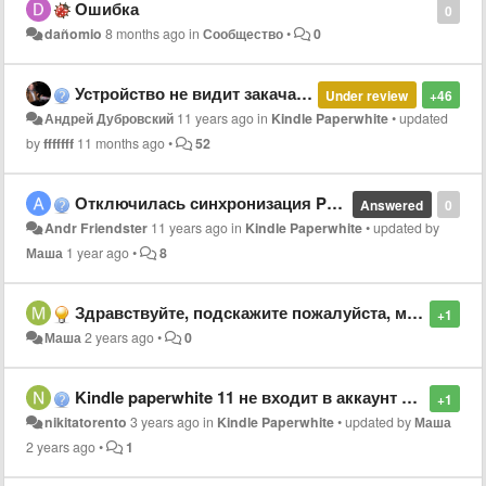
Ошибка
0
dañomio
8 months ago
in
Сообщество
•
0
Устройство не видит закачаную книгу через USB.
Under review
+46
Андрей Дубровский
11 years ago
in
Kindle Paperwhite
•
updated
by
fffffff
11 months ago
•
52
Отключилась синхронизация Paperwhite. Не пускает в аккаунт.
Answered
0
Andr Friendster
11 years ago
in
Kindle Paperwhite
•
updated by
Маша
1 year ago
•
8
Здравствуйте, подскажите пожалуйста, может вы сталкивались с такой проблемой. Не могу зарегистрировать kindle. При регистрации почты пишет "введенные вами данные не соответствуют учетной записи amazon" хотя все данные ввожу верно (пароль и почту) не знаю
+1
Маша
2 years ago
•
0
Kindle paperwhite 11 не входит в аккаунт amazon
+1
nikitatorento
3 years ago
in
Kindle Paperwhite
•
updated by
Маша
2 years ago
•
1