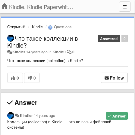
Kindle, Kindle Paperwhite, Kindle Voyage
Открытый
Kindle
Questions
Что такое коллекции в
Answered
0
Kindle?
Kindler
14 years ago
in
Kindle
•
0
Что такое коллекции (collection) в Kindle?
0
0
Follow
Answer
Kindler
14 years ago
Answer
Коллекции (collection) в Kindle — это не папки файловой
системы!