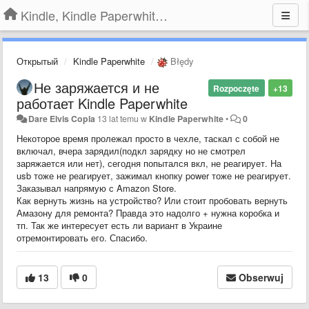
Kindle, Kindle Paperwhite, Kindle Voyage
Открытый
Kindle Paperwhite
Błędy
Не заряжается и не
Rozpoczęte
+13
работает Kindle Paperwhite
Dare Elvis Copla
13 lat temu
w
Kindle Paperwhite
•
0
Некоторое время пролежал просто в чехле, таскал с собой не
включал, вчера зарядил(подкл зарядку но не смотрел
заряжается или нет), сегодня попытался вкл, не реагирует. На
usb тоже не реагирует, зажимал кнопку power тоже не реагирует.
Заказывал напрямую с Amazon Store.
Как вернуть жизнь на устройство? Или стоит пробовать вернуть
Амазону для ремонта? Правда это надолго + нужна коробка и
тп. Так же интересует есть ли вариант в Украине
отремонтировать его. Спасибо.
13
0
Obserwuj