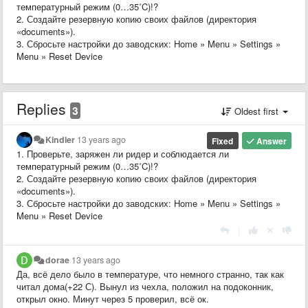
температурный режим (0…35˚C)!?
2. Создайте резервную копию своих файлов (директория
«documents»).
3. Сбросьте настройки до заводских: Home » Menu » Settings »
Menu » Reset Device
Replies
3
Oldest first
Kindler
13 years ago
Fixed
Answer
1. Проверьте, заряжен ли ридер и соблюдается ли
температурный режим (0…35˚C)!?
2. Создайте резервную копию своих файлов (директория
«documents»).
3. Сбросьте настройки до заводских: Home » Menu » Settings »
Menu » Reset Device
|
dorae
13 years ago
Да, всё дело было в температуре, что немного странно, так как
читал дома(+22 С). Вынул из чехла, положил на подоконник,
открыл окно. Минут через 5 проверил, всё ок.