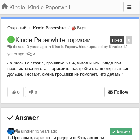
Kindle, Kindle Paperwhite, Kindle Voyage
Открытый
Kindle Paperwhite
Bugs
Kindle Paperwhite тормозит
Fixed
0
dorae
13 years ago
in
Kindle Paperwhite
•
updated by
Kindler
13
years ago
•
3
Jailbreak не ставил, прошивка 5.3.4, читал книгу, киндл при
перелистывании стал тормозить, настройки стали открываться
дольше. Рестарт, смена прошивки не помогает, что делать?
0
0
Follow
Answer
Kindler
13 years ago
Answer
1. Проверьте, заряжен ли ридер и соблюдается ли