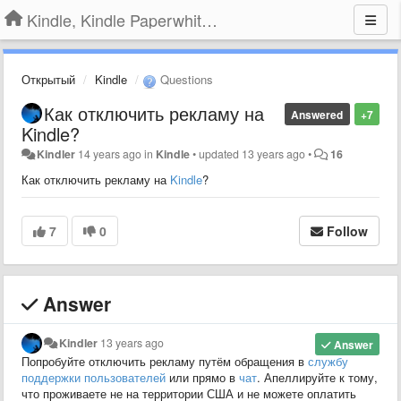
Kindle, Kindle Paperwhite, Kindle Voyage
Открытый
Kindle
Questions
Как отключить рекламу на
Answered
+7
Kindle?
Kindler
14 years ago
in
Kindle
•
updated
13 years ago
•
16
Как отключить рекламу на
Kindle
?
7
0
Follow
Answer
Kindler
13 years ago
Answer
Попробуйте отключить рекламу путём обращения в
службу
поддержки пользователей
или прямо в
чат
. Апеллируйте к тому,
что проживаете не на территории США и не можете оплатить