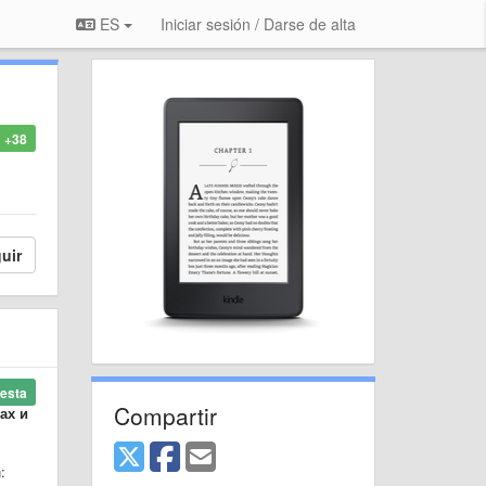
ES
Iniciar sesión / Darse de alta
+38
uir
esta
Compartir
ах и
: