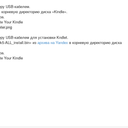
ру USB-кабелем.
 корневую директорию диска «Kindle».
ра.
e Your Kindle
ру USB-кабелем для установки Kndlet.
5-ALL_install.bin» из
архива на Yandex
в корневую директорию диска
ра.
e Your Kindle