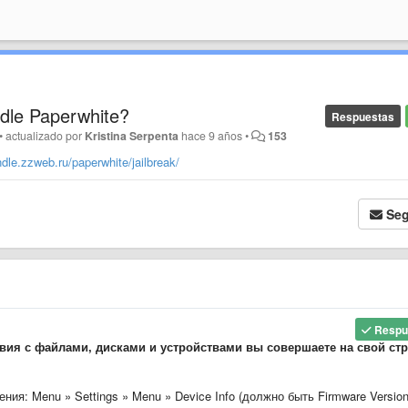
ndle Paperwhite?
Respuestas
•
actualizado por
Kristina Serpenta
hace 9 años
•
153
indle.zzweb.ru/paperwhite/jailbreak/
Seg
Respu
вия с файлами, дисками и устройствами вы совершаете на свой стр
ия: Menu » Settings » Menu » Device Info (должно быть Firmware Version