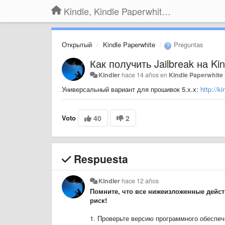
Kindle, Kindle Paperwhite, Kindle Voyage
Открытый
Kindle Paperwhite
Preguntas
Как получить Jailbreak на Ki
Kindler
hace 14 años
en
Kindle Paperwhite
Универсальный вариант для прошивок 5.х.х:
http://k
Voto
40
2
Respuesta
Kindler
hace 12 años
Помните, что все нижеизложенные дейст
риск!
1. Проверьте версию программного обеспечен