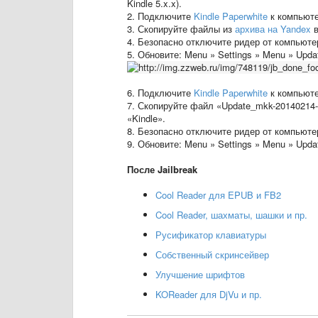
Kindle 5.x.x).
2. Подключите
Kindle Paperwhite
к компьюте
3. Скопируйте файлы из
архива на Yandex
в
4. Безопасно отключите ридер от компьюте
5. Обновите: Menu » Settings » Menu » Updat
6. Подключите
Kindle Paperwhite
к компьюте
7. Скопируйте файл «Update_mkk-20140214-k
«Kindle».
8. Безопасно отключите ридер от компьюте
9. Обновите: Menu » Settings » Menu » Updat
После Jailbreak
Cool Reader для EPUB и FB2
Cool Reader, шахматы, шашки и пр.
Русификатор клавиатуры
Собственный скринсейвер
Улучшение шрифтов
KOReader для DjVu и пр.