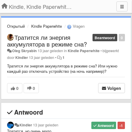
Kindle, Kindle Paperwhite, Kindle Voyage
Открытый
Kindle Paperwhite
Vragen
Тратится ли энергия
Beantwoord
0
аккумулятора в режиме сна?
Oleg Skryabin
13 jaar geleden
in
Kindle Paperwhite
•
bijgewerkt
door
Kindler
13 jaar geleden
•
1
Тратится ли энергия аккумулятора в режиме сна? Или нужно
каждый раз отключать устройство (на ночь например)?
0
0
Volgen
Antwoord
Kindler
13 jaar geleden
Antwoord
-1
Тратится, но очень мало.