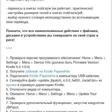
- переносы в книгах mobi/azw (не работает, практически);
- настройка размеров полей в книгах mobi/azw/pdf;
- выбор нужного словаря непосредственно во всплывающем
окне перевода.
Помните, что все нижеизложенные действия с файлами,
дисками и устройствами вы совершаете на свой страх и
риск!
* * *
1. Проверьте версию программного обеспечения: Home > Menu >
Settings > Menu > Device Info (должно быть Firmware Version:
Kindle 5.3.1/3/4)
2. Получите
Jailbreak на Kindle Paperwhite
3. Подключите
Kindle Paperwhite
к компьютеру USB-кабелем.
4. Скопируйте файл «update_jbpatch_4.0.0_fw531_install.bin» из
архива
в корневую директорию Kindle.
5. Отключите ридер от компьютера.
6. Обновите: Home > Menu > Settings > Menu > Update Your
Kindle
7. Проверьте дополнительный функционал, запустив киндлетом
JBPatch.
8. Сохраните настройки и перезагрузите ридер, по