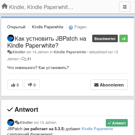
Kindle, Kindle Paperwhite, Kindle Voyage
Открытый
Kindle Paperwhite
Fragen
Как устновить JBPatch на
Beantwortet
+6
Kindle Paperwhite?
Kindler
vor 14 Jahren
in
Kindle Paperwhite
•
aktualisiert
vor 13
Jahren
•
31
Что новенького? Как установить?
6
0
Abonnieren
Antwort
Kindler
vor 13 Jahren
Antwort
JBPatch (
не работает на 5.3.5
) добавит
Kindle Paperwhite
следующий функционал: