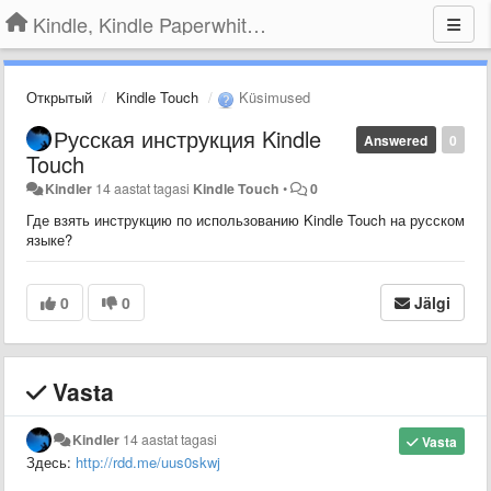
Kindle, Kindle Paperwhite, Kindle Voyage
Открытый
Kindle Touch
Küsimused
Русская инструкция Kindle
Answered
0
Touch
Kindler
14 aastat tagasi
Kindle Touch
•
0
Где взять инструкцию по использованию Kindle Touch на русском
языке?
0
0
Jälgi
Vasta
Kindler
14 aastat tagasi
Vasta
Здесь:
http://rdd.me/uus0skwj