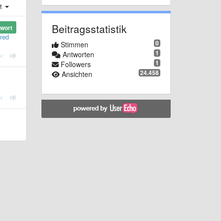
st
Beitragsstatistik
wort
bred
0
Stimmen
1
Antworten
1
Followers
24.458
Ansichten