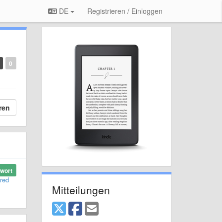
DE
Registrieren / Einloggen
0
ren
wort
bred
Mitteilungen