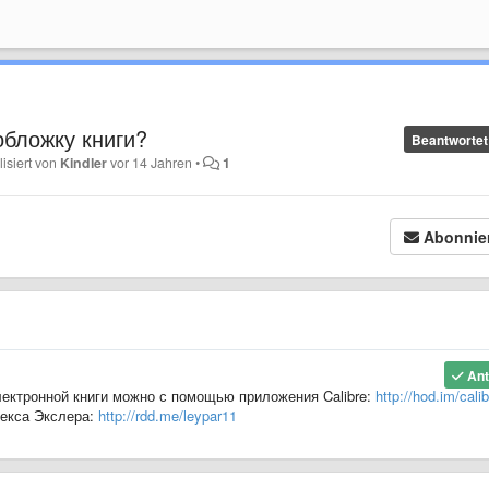
обложку книги?
Beantwortet
lisiert von
Kindler
vor 14 Jahren
•
1
Abonnie
Ant
лектронной книги можно с помощью приложения Calibre:
http://hod.im/cali
лекса Экслера:
http://rdd.me/leypar11