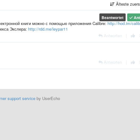
Älteste zuer
Beantwortet
Ant
лектронной книги можно с помощью приложения Calibre:
http://hod.im/cali
лекса Экслера:
http://rdd.me/leypar11
Antworten
|
Antworten
|
mer support service
by UserEcho