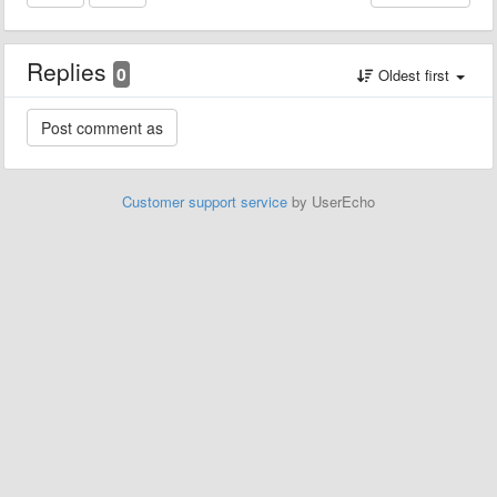
Replies
0
Oldest first
Customer support service
by UserEcho