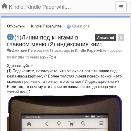
Kindle, Kindle Paperwhite, Kindle Voyage
Открытый
Kindle Paperwhite
Questions
(1)Линии под книгами в
Answered
0
главном меню (2) индексация книг
Дмитрий Печковский
13 years ago
in
Kindle Paperwhite
•
updated
by
Kindler
13 years ago
•
4
Здравствуйте!
(1)
Подскажите, пожалуйста, что означают вот эти линии под
книгами(см.картинку)? Более толстая линия поверх тонкой - это
сколько прочитано, а тонкая что означает? Индексацию книги?
Если так, то почему эти линии не заполняются до конца уже
третий день?