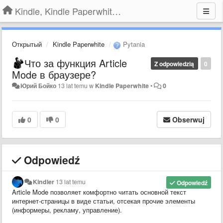
Kindle, Kindle Paperwhite, Kindle Voyage
Открытый
Kindle Paperwhite
Pytania
Что за функция Article
Z odpowiedzią
0
Mode в браузере?
Юрий Бойко
13 lat temu
w
Kindle Paperwhite
•
0
0
0
Obserwuj
Odpowiedź
Kindler
13 lat temu
Odpowiedź
Article Mode позволяет комфортно читать основной текст
интернет-страницы в виде статьи, отсекая прочие элементы
(информеры, рекламу, управление).