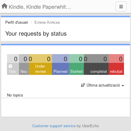
Kindle, Kindle Paperwhite, Kindle Voyage
Perfil d'usuari
Елена Аляска
Your requests by status
0
0
0
0
0
0
0
0
0
Under
Tots
Nou
review
Planned
Started
completat
rebutjat
Última actualització
No topics
Customer support service
by UserEcho