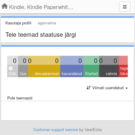
Kindle, Kindle Paperwhite, Kindle Voyage
Kasutaja profiil
egomarina
Teie teemad staatuse järgi
0
0
0
0
0
0
0
0
0
tagasi
Kõik
Uus
ülevaatamisel
kavandatud
Started
valmis
lükatud
Viimati uuendatud
Pole teemasid
Customer support service
by UserEcho