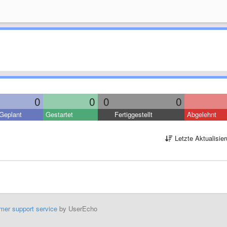
0
0
0
0
Geplant
Gestartet
Fertiggestellt
Abgelehnt
Letzte Aktualisie
mer support service
by UserEcho