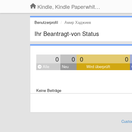
Kindle, Kindle Paperwhite, Kindle Voyage
Benutzerprofil
Амир Хаджиев
Ihr Beantragt-von Status
0
0
0
0
Alle
Neu
Wird überprüft
Keine Beiträge
Custo