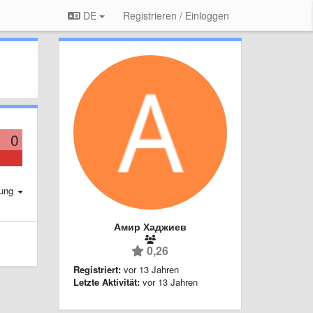
DE
Registrieren / Einloggen
0
rung
Амир Хаджиев
0,26
Registriert:
vor 13 Jahren
Letzte Aktivität:
vor 13 Jahren