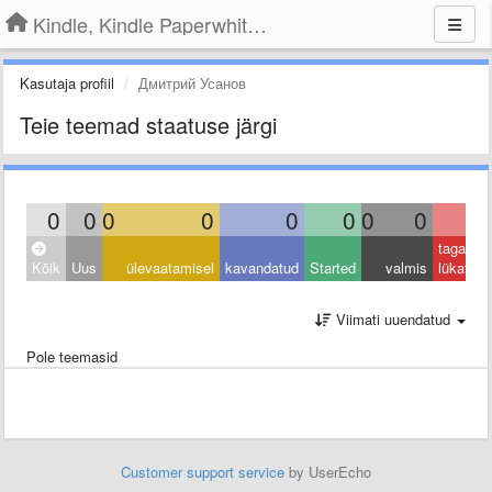
Kindle, Kindle Paperwhite, Kindle Voyage
Kasutaja profiil
Дмитрий Усанов
Teie teemad staatuse järgi
0
0
0
0
0
0
0
0
0
tagasi
Kõik
Uus
ülevaatamisel
kavandatud
Started
valmis
lükatud
Viimati uuendatud
Pole teemasid
Customer support service
by UserEcho