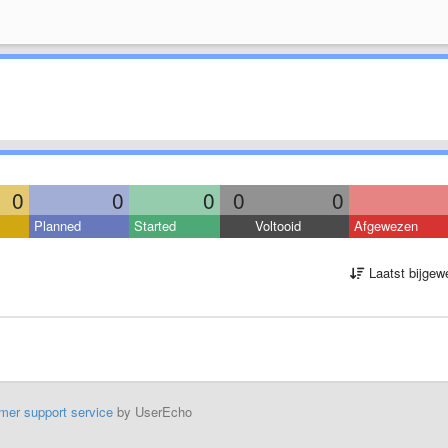
0
0
0
0
0
Planned
Started
Voltooid
Afgewezen
Laatst bijgew
mer support service
by UserEcho