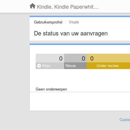
Kindle, Kindle Paperwhite, Kindle Voyage
Gebruikersprofiel
Vitalik
De status van uw aanvragen
0
0
0
Alles
Nieuw
Under review
Geen onderwerpen
Custo