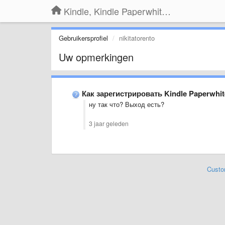
Kindle, Kindle Paperwhite, Kindle Voyage
Gebruikersprofiel
nikitatorento
Uw opmerkingen
Как зарегистрировать Kindle Paperwhi
ну так что? Выход есть?
3 jaar geleden
Custo