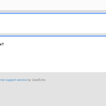
te?
mer support service
by UserEcho