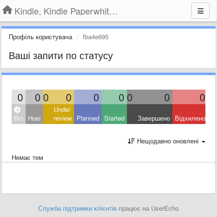
Kindle, Kindle Paperwhite, Kindle Voyage
Профіль користувача
fba4e695
Ваші запити по статусу
0
0
0
0
0
0
0
0
0
Under
Всі
Нові
review
Planned
Started
Завершено
Відхилено
Нещодавно оновлені
Немає тем
Служба підтримки клієнтів
працює на UserEcho