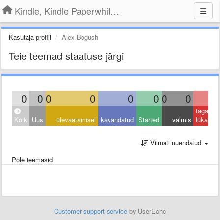
Kindle, Kindle Paperwhite, Kindle Voyage
Kasutaja profiil
Alex Bogush
Teie teemad staatuse järgi
0
0
0
0
0
0
0
0
0
tagasi
Kõik
Uus
ülevaatamisel
kavandatud
Started
valmis
lükatud
Viimati uuendatud
Pole teemasid
Customer support service
by UserEcho