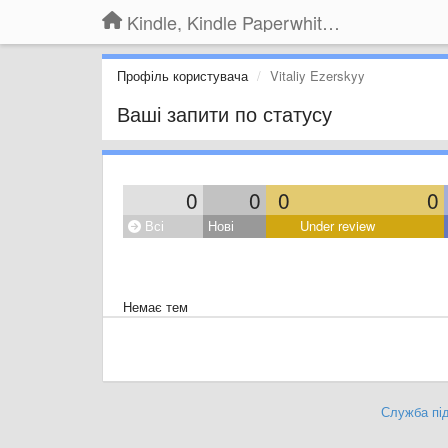
Kindle, Kindle Paperwhite, Kindle Voyage
Профіль користувача
Vitaliy Ezerskyy
Ваші запити по статусу
0
0
0
0
Всі
Нові
Under review
Немає тем
Служба під