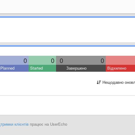
0
0
0
0
Planned
Started
Завершено
Відхилено
Нещодавно оновл
тримки клієнтів
працює на UserEcho