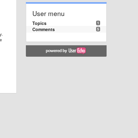
,
User menu
Topics
1
Comments
5
у.
е