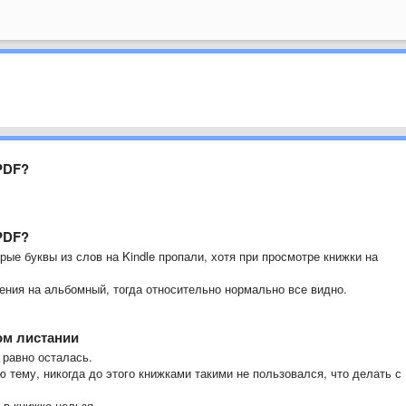
 PDF?
 PDF?
рые буквы из слов на Kindle пропали, хотя при просмотре книжки на
ения на альбомный, тогда относительно нормально все видно.
ом листании
 равно осталась.
ю тему, никогда до этого книжками такими не пользовался, что делать с
 в книжке нельзя.