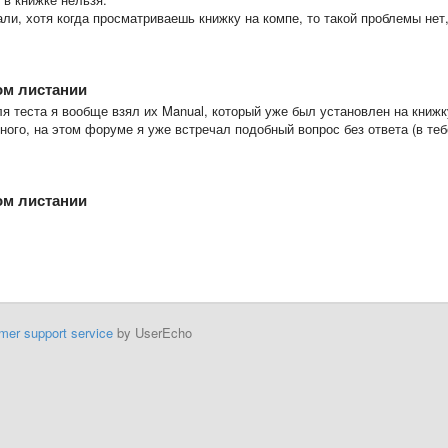
али, хотя когда просматриваешь книжку на компе, то такой проблемы нет
ом листании
я теста я вообще взял их Manual, который уже был установлен на книжк
дного, на этом форуме я уже встречал подобный вопрос без ответа (в теб
ом листании
mer support service
by UserEcho