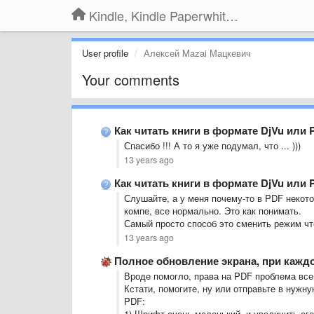
Kindle, Kindle Paperwhite, Kindle Voyage
User profile
Алексей Mazai Мацкевич
Your comments
Как читать книги в формате DjVu или
Спасибо !!! А то я уже подумал, что ... )))
13 years ago
Как читать книги в формате DjVu или
Слушайте, а у меня почему-то в PDF некото
компе, все нормально. Это как понимать.
Самый просто способ это сменить режим чт
13 years ago
Полное обновление экрана, при кажд
Вроде помогло, права на PDF проблема все
Кстати, помогите, ну или отправьте в нужну
PDF:
1) Шрифт очень маленький, и увеличить его