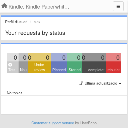
Kindle, Kindle Paperwhite, Kindle Voyage
Perfil d'usuari
alex
Your requests by status
0
0
0
0
0
0
0
0
0
Under
Tots
Nou
review
Planned
Started
completat
rebutjat
Última actualització
No topics
Customer support service
by UserEcho