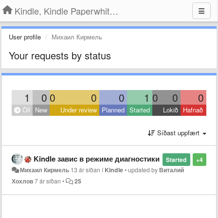
Kindle, Kindle Paperwhite, Kindle Voyage
User profile
Михаил Кирмель
Your requests by status
1
0
0
0
0
1
0
0
0
Öll
New
Under review
Planned
Started
Lokið
Hafnað
Síðast uppfært
Kindle завис в режиме диагностики
Started
+4
Михаил Кирмель
13 ár síðan
í
Kindle
•
updated by
Виталий
Хохлов
7 ár síðan
•
25