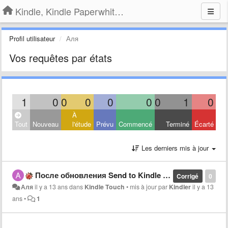
Kindle, Kindle Paperwhite, Kindle Voyage
Profil utilisateur
Аля
Vos requêtes par états
1
0
0
0
0
0
0
1
0
À
Tout
Nouveau
l'étude
Prévu
Commencé
Terminé
Écarté
Les derniers mis à jour
После обновления Send to Kindle не отправляет doc-файлы
Corrigé
0
Аля
il y a 13 ans
dans
Kindle Touch
•
mis à jour par
Kindler
il y a 13
ans
•
1