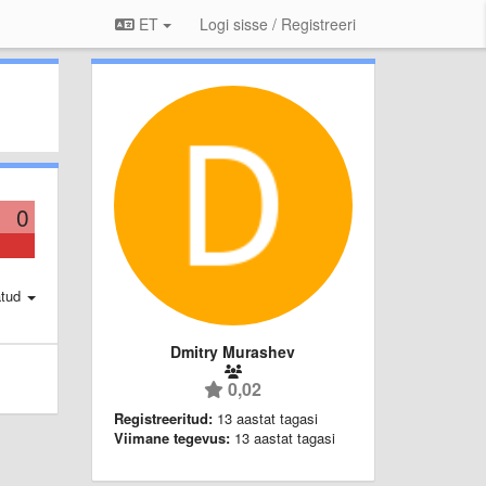
ET
Logi sisse / Registreeri
0
atud
Dmitry Murashev
0,02
Registreeritud:
13 aastat tagasi
Viimane tegevus:
13 aastat tagasi