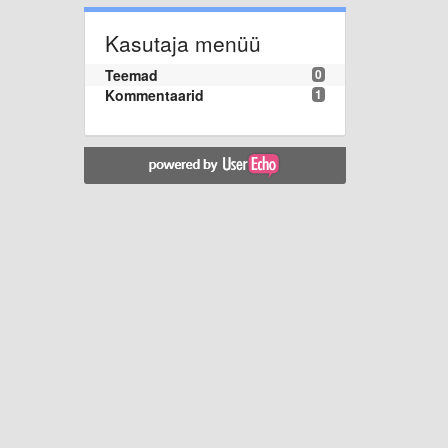
Kasutaja menüü
Teemad
0
Kommentaarid
1