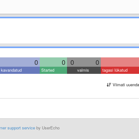
0
0
0
0
kavandatud
Started
valmis
tagasi lükatud
Viimati uuend
mer support service
by UserEcho