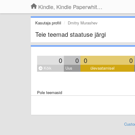
Kindle, Kindle Paperwhite, Kindle Voyage
Kasutaja profiil
Dmitry Murashev
Teie teemad staatuse järgi
0
0
0
0
Kõik
Uus
ülevaatamisel
Pole teemasid
Custo