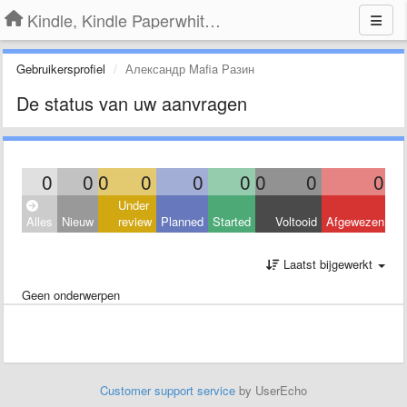
Kindle, Kindle Paperwhite, Kindle Voyage
Gebruikersprofiel
Александр Mafia Разин
De status van uw aanvragen
0
0
0
0
0
0
0
0
0
Under
Alles
Nieuw
review
Planned
Started
Voltooid
Afgewezen
Laatst bijgewerkt
Geen onderwerpen
Customer support service
by UserEcho