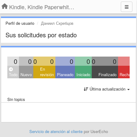
Kindle, Kindle Paperwhite, Kindle Voyage
Perfil de usuario
Даниил Скребцов
Sus solicitudes por estado
0
0
0
0
0
0
0
0
En
Todo
Nuevo
revisión
Planeado
Iniciado
Finalizado
Rechaza
Última actualización
Sin topics
Servicio de atención al cliente
por UserEcho