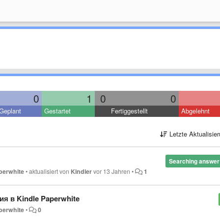
0
1
0
0
Geplant
Gestartet
Fertiggestellt
Abgelehnt
Letzte Aktualisie
Searching answer
perwhite
•
aktualisiert von
Kindler
vor 13 Jahren
•
1
я в Kindle Paperwhite
perwhite
•
0