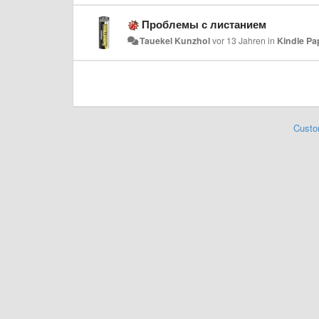
Проблемы с листанием
Tauekel Kunzhol
vor 13 Jahren
in
Kindle Pa
Custo