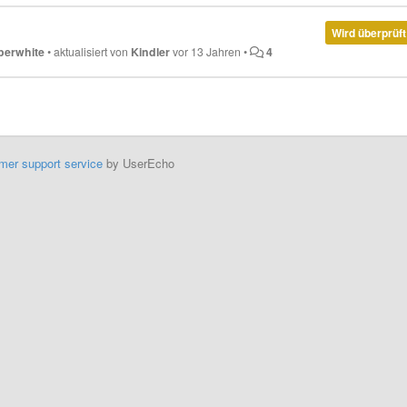
Wird überprüft
perwhite
•
aktualisiert von
Kindler
vor 13 Jahren
•
4
mer support service
by UserEcho