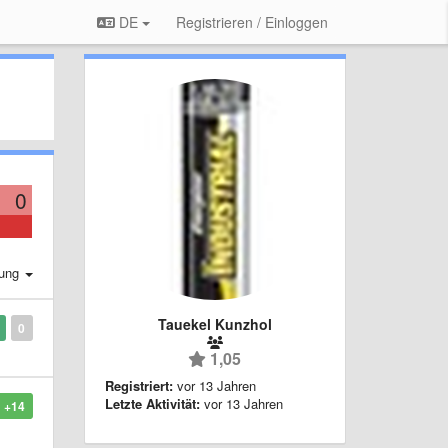
DE
Registrieren / Einloggen
0
rung
Tauekel Kunzhol
0
1,05
Registriert:
vor 13 Jahren
Letzte Aktivität:
vor 13 Jahren
+14