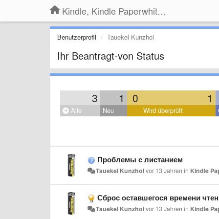
Kindle, Kindle Paperwhite, Kindle Voyage
Benutzerprofil
Tauekel Kunzhol
Ihr Beantragt-von Status
3
1
0
1
Alle
Neu
Wird überprüft
Проблемы с листанием
Tauekel Kunzhol
vor 13 Jahren
in
Kindle Pa
Сброс оставшегося времени чтени
Tauekel Kunzhol
vor 13 Jahren
in
Kindle Pa