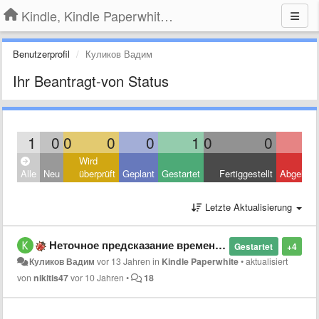
Kindle, Kindle Paperwhite, Kindle Voyage
Benutzerprofil
Куликов Вадим
Ihr Beantragt-von Status
1
0
0
0
0
1
0
0
Wird
Alle
Neu
überprüft
Geplant
Gestartet
Fertiggestellt
Abgelehn
Letzte Aktualisierung
Неточное предсказание времени в Kindle Paperwhite
Gestartet
+4
Куликов Вадим
vor 13 Jahren
in
Kindle Paperwhite
•
aktualisiert
von
nikitis47
vor 10 Jahren
•
18