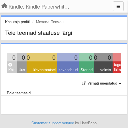
Kindle, Kindle Paperwhite, Kindle Voyage
Kasutaja profiil
Михаил Пикман
Teie teemad staatuse järgi
0
0
0
0
0
0
0
0
0
tagasi
Kõik
Uus
ülevaatamisel
kavandatud
Started
valmis
lükatud
Viimati uuendatud
Pole teemasid
Customer support service
by UserEcho