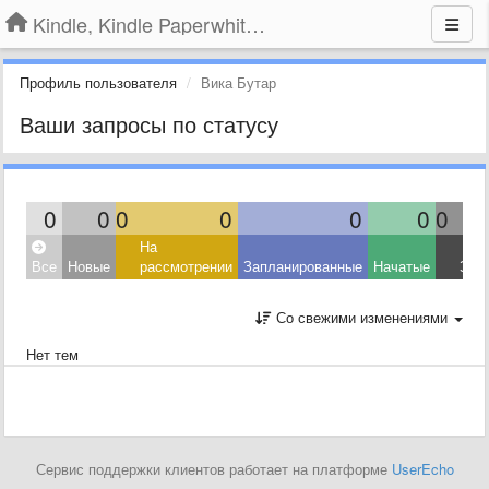
Kindle, Kindle Paperwhite, Kindle Voyage
Профиль пользователя
Вика Бутар
Ваши запросы по статусу
0
0
0
0
0
0
0
На
Все
Новые
рассмотрении
Запланированные
Начатые
Зав
Со свежими изменениями
Нет тем
Сервис поддержки клиентов работает на платформе
UserEcho