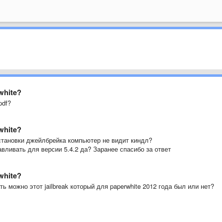
white?
pdf?
white?
становки джейлбрейка компьютер не видит киндл?
вливать для версии 5.4.2 да? Заранее спасибо за ответ
white?
ь можно этот jailbreak который для paperwhite 2012 года был или нет?