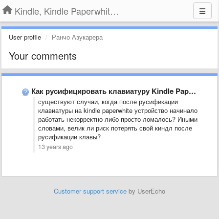
Kindle, Kindle Paperwhite, Kindle Voyage
User profile
Ранчо Азукарера
Your comments
Как русифицировать клавиатуру Kindle Paperwhite?
существуют случаи, когда после русификации
клавиатуры на kindle paperwhite устройство начинало
работать некорректно либо просто ломалось? Иными
словами, велик ли риск потерять свой киндл после
русификации клавы?
13 years ago
Customer support service
by UserEcho