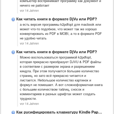
компьютер воспринимает программу как документ и
ничего не работает
vor 14 Jahren
Как читать книги в формате DjVu или PDF?
а есть версия программы k2pdfopt для macbook или
может что-то подобное, что может так же хорошо
конвертировать из PDF в MOBI, а то в формате PDF
не удобно читать
vor 14 Jahren
Как читать книги в формате DjVu или PDF?
Можно воспользоваться программой k2pdfopt,
которая прекрасно преобразует DJVU & PDF файлы
в соответвии с размером экрана и разрешением
киндла. При этом получается большее количество
страниц, но зато всё прекрасно читается и
листается. Небольшое количество картинок и
формул не помешает. А вот сложноформатная книга
с большим количеством таблиц, сносок и
комментариев в разных шрифтах может создать
трудности.
vor 14 Jahren
Как русифицировать клавиатуру Kindle Paperwhite?