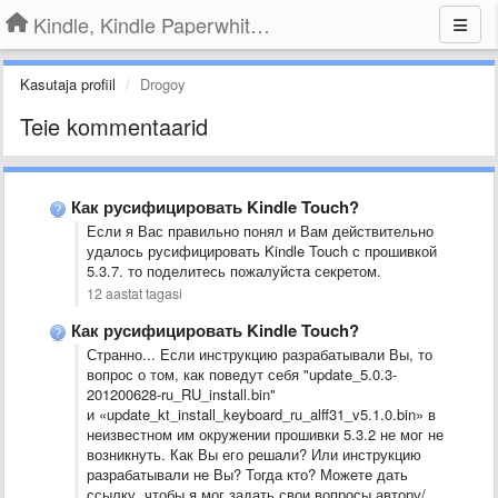
Kindle, Kindle Paperwhite, Kindle Voyage
Kasutaja profiil
Drogoy
Teie kommentaarid
Как русифицировать Kindle Touch?
Если я Вас правильно понял и Вам действительно
удалось русифицировать Kindle Touch с прошивкой
5.3.7. то поделитесь пожалуйста секретом.
12 aastat tagasi
Как русифицировать Kindle Touch?
Странно... Если инструкцию разрабатывали Вы, то
вопрос о том, как поведут себя "update_5.0.3-
201200628-ru_RU_install.bin"
и «update_kt_install_keyboard_ru_alff31_v5.1.0.bin» в
неизвестном им окружении прошивки 5.3.2 не мог не
возникнуть. Как Вы его решали? Или инструкцию
разрабатывали не Вы? Тогда кто? Можете дать
ссылку, чтобы я мог задать свои вопросы автору/