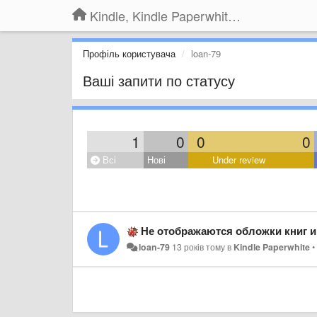
Kindle, Kindle Paperwhite, Kindle Voyage
Профіль користувача
loan-79
Ваші запити по статусу
1
0
0
0
Всі
Нові
Under review
Не отображаются обложки книг и
loan-79
13 років тому
в
Kindle Paperwhite