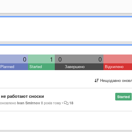
0
1
0
0
Planned
Started
Завершено
Відхилено
Нещодавно оновл
 не работают сноски
Started
•
оновлено
Ivan Smirnov
8 років тому
•
18