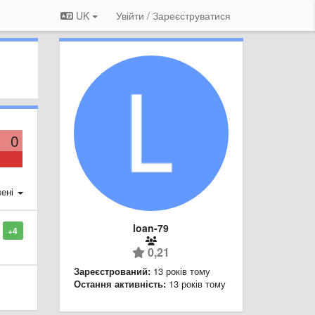
UK
Увійти / Зареєструватися
0
ені
loan-79
+4
0,21
Зареєстрований:
13 років тому
Остання активність:
13 років тому