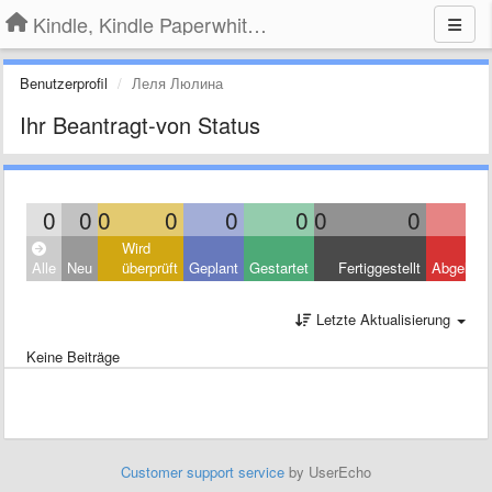
Kindle, Kindle Paperwhite, Kindle Voyage
Benutzerprofil
Леля Люлина
Ihr Beantragt-von Status
0
0
0
0
0
0
0
0
Wird
Alle
Neu
überprüft
Geplant
Gestartet
Fertiggestellt
Abgelehn
Letzte Aktualisierung
Keine Beiträge
Customer support service
by UserEcho