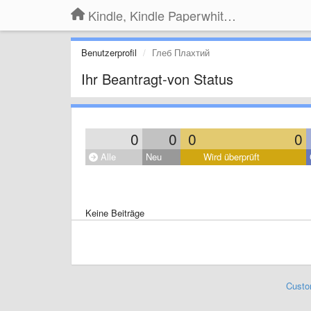
Kindle, Kindle Paperwhite, Kindle Voyage
Benutzerprofil
Глеб Плахтий
Ihr Beantragt-von Status
0
0
0
0
Alle
Neu
Wird überprüft
Keine Beiträge
Custo