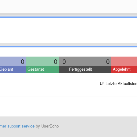
0
0
0
0
Geplant
Gestartet
Fertiggestellt
Abgelehnt
Letzte Aktualisie
mer support service
by UserEcho