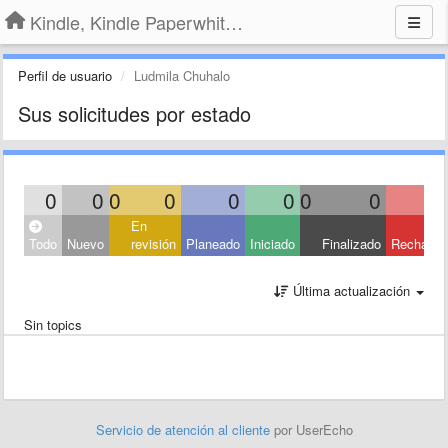
Kindle, Kindle Paperwhite, Kindle Voyage
Perfil de usuario
Ludmila Chuhalo
Sus solicitudes por estado
0
0
0
0
0
0
0
0
En
Todo
Nuevo
revisión
Planeado
Iniciado
Finalizado
Rechaza
Última actualización
Sin topics
Servicio de atención al cliente
por UserEcho