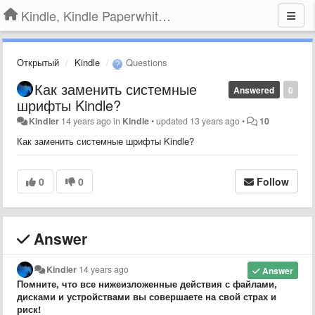
Kindle, Kindle Paperwhite, Kindle Voyage
Открытый
Kindle
Questions
Как заменить системные
Answered
0
шрифты Kindle?
Kindler
14 years ago
in
Kindle
•
updated
13 years ago
•
10
Как заменить системные шрифты Kindle?
0
0
Follow
Answer
Kindler
14 years ago
Answer
Помните, что все нижеизложенные действия с файлами,
дисками и устройствами вы совершаете на свой страх и
риск!