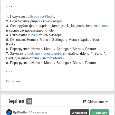
* * *
1. Получите
Jailbreak на Kindle
.
2. Подключите ридер к компьютеру.
3. Скопируйте файл «update_fonts_5.7.N_k4_install.bin» из
архива
в корневую директорию Kindle.
4. Отключите
Kindle
от компьютера.
5. Обновите: Home > Menu > Settings > Menu > Update Your
Kindle
6. Перегрузите: Home > Menu > Settings > Menu > Restart
7. Заместите
собственными шрифтами
файлы (Mono_*, Sans_*,
Serif_*) в директории «linkfonts/fonts».
8. Перегрузите: Home > Menu > Settings > Menu > Restart
* * *
Источник
Replies
10
Oldest first
Kindler
14 years ago
Answered
Answer