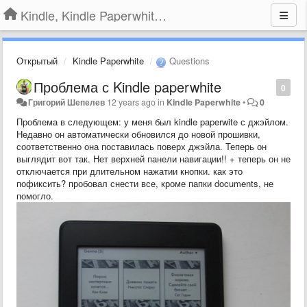
Kindle, Kindle Paperwhite, Kindle Voyage
Открытый
Kindle Paperwhite
Questions
Проблема с Kindle paperwhite
0
Григорий Шепелев
12 years ago
in
Kindle Paperwhite
•
0
Проблема в следующем: у меня был kindle paperwite с джэйлом.
Недавно он автоматически обновился до новой прошивки,
соответственно она поставилась поверх джэйла. Теперь он
выглядит вот так. Нет верхней панели навигации!! + теперь он не
отключается при длительном нажатии кнопки. как это
пофиксить? пробовал снести все, кроме папки documents, не
помогло.