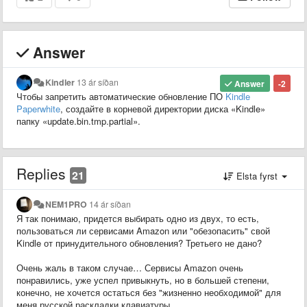
Answer
Kindler
13 ár síðan
Answer
-2
Чтобы запретить автоматические обновление ПО
Kindle
Paperwhite
, создайте в корневой директории диска «Kindle»
папку «update.bin.tmp.partial».
Replies
21
Elsta fyrst
NEM1PRO
14 ár síðan
​​​​​​​​Я так понимаю, придется выбирать одно из двух, то есть,
пользоваться ли сервисами Amazon или "обезопасить" свой
Kindle от принудительного обновления? Третьего не дано?
Очень жаль в таком случае… Сервисы Amazon очень
понравились, уже успел привыкнуть, но в большей степени,
конечно, не хочется остаться без "жизненно необходимой" для
меня русской раскладки клавиатуры.