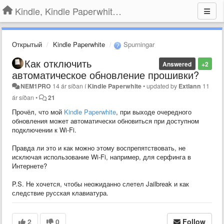
Kindle, Kindle Paperwhite, Kindle Voyage
Открытый
Kindle Paperwhite
Spurningar
Как отключить
Answered
+2
автоматическое обновление прошивки?
NEM1PRO
14 ár síðan
í
Kindle Paperwhite
•
updated by
Extlann
11
ár síðan
•
21
​​Прочёл, что мой
Kindle Paperwhite
, при выходе очередного
обновления может автоматически обновиться при доступном
подключении к Wi-Fi.
Правда ли это и как можно этому воспрепятствовать, не
исключая использование Wi-Fi, например, для серфинга в
Интернете?
P.S. Не хочется, чтобы неожиданно слетел Jailbreak и как
следствие русская клавиатура.
2
0
Follow