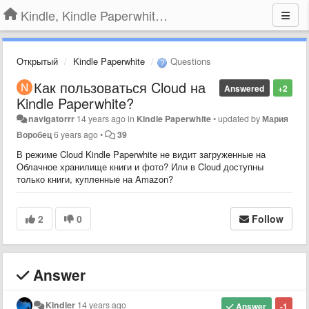
Kindle, Kindle Paperwhite, Kindle Voyage
Открытый
Kindle Paperwhite
Questions
Как пользоваться Cloud на
Answered
+2
Kindle Paperwhite?
navigatorrr
14 years ago
in
Kindle Paperwhite
•
updated by
Мария
Воробец
6 years ago
•
39
В режиме Cloud Kindle Paperwhite не видит загруженные на
Облачное хранилище книги и фото? Или в Cloud доступны
только книги, купленные на Amazon?
2
0
Follow
Answer
Kindler
14 years ago
Answer
-1